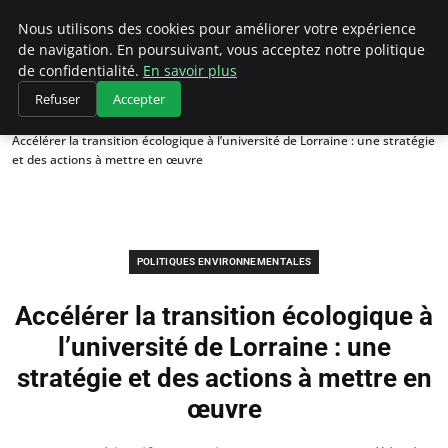
Climategatecountryclub.com
Nous utilisons des cookies pour améliorer votre expérience
de navigation. En poursuivant, vous acceptez notre politique
de confidentialité.
En savoir plus
Refuser
Accepter
Accueil
Politiques environnementales
Accélérer la transition écologique à l’université de Lorraine : une stratégie
et des actions à mettre en œuvre
POLITIQUES ENVIRONNEMENTALES
Accélérer la transition écologique à
l’université de Lorraine : une
stratégie et des actions à mettre en
œuvre