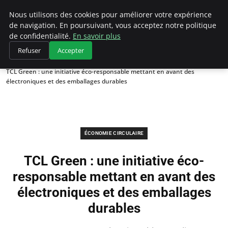
Climategatecountryclub.com
Nous utilisons des cookies pour améliorer votre expérience
de navigation. En poursuivant, vous acceptez notre politique
de confidentialité.
En savoir plus
Refuser
Accepter
Accueil
Économie circulaire
TCL Green : une initiative éco-responsable mettant en avant des
électroniques et des emballages durables
ÉCONOMIE CIRCULAIRE
TCL Green : une initiative éco-
responsable mettant en avant des
électroniques et des emballages
durables