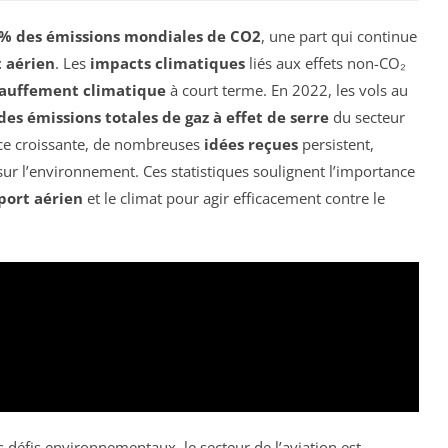
 % des émissions mondiales de CO2
, une part qui continue
 aérien
. Les
impacts climatiques
liés aux effets non-CO₂
auffement climatique
à court terme. En 2022, les vols au
des émissions totales de gaz à effet de serre
du secteur
nce croissante, de nombreuses
idées reçues
persistent,
sur l’environnement. Ces statistiques soulignent l’importance
port aérien
et le climat pour agir efficacement contre le
défis environnementaux, le secteur de l’aviation est