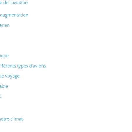
e de l’aviation
n augmentation
érien
rbone
fférents types d’avions
 de voyage
rable
C
otre climat