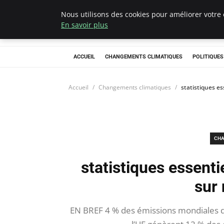
Nous utilisons des cookies pour améliorer votre 
Climategatecoun
En savoir plus
ACCUEIL
CHANGEMENTS CLIMATIQUES
POLITIQUE
Accueil
Changements climatiques
statistiques es
CHA
statistiques essenti
sur 
EN BREF 4 % des émissions mondiales de