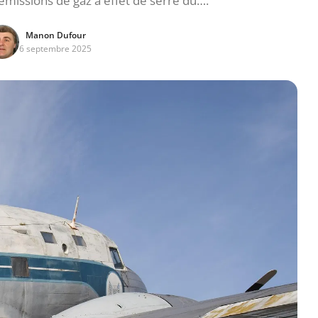
émissions de gaz à effet de serre du….
Manon Dufour
6 septembre 2025