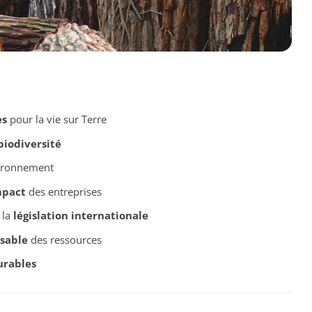
es
pour la vie sur Terre
biodiversité
vironnement
mpact
des entreprises
 la
législation internationale
nsable
des ressources
urables