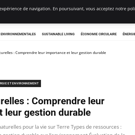
expérience de navigation. En poursuivant, vous acceptez notre polit
tryclub.com
S ENVIRONNEMENTALES
SUSTAINABLE LIVING
ÉCONOMIE CIRCULAIRE
ÉNERGI
urelles : Comprendre leur importance et leur gestion durable
RGIE ET ENVIRONNEMENT
relles : Comprendre leur
 leur gestion durable
urelles pour la vie sur Terre Types de ressources :