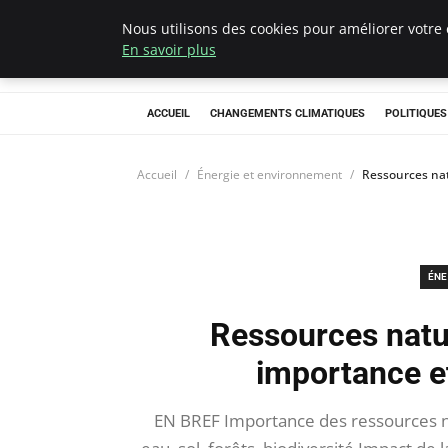
Nous utilisons des cookies pour améliorer votre 
Climategatecoun
En savoir plus
ACCUEIL
CHANGEMENTS CLIMATIQUES
POLITIQUE
Accueil
Énergie et environnement
Ressources nat
ÉNE
Ressources natu
importance et
EN BREF Importance des ressources nat