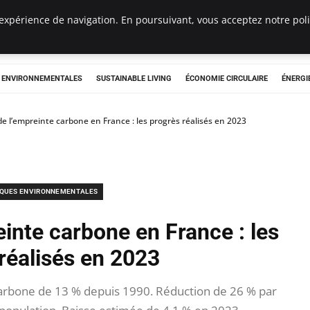
expérience de navigation. En poursuivant, vous acceptez notre polit
tryclub.com
S ENVIRONNEMENTALES
SUSTAINABLE LIVING
ÉCONOMIE CIRCULAIRE
ÉNERGI
e l’empreinte carbone en France : les progrès réalisés en 2023
IQUES ENVIRONNEMENTALES
inte carbone en France : les
réalisés en 2023
arbone de 13 % depuis 1990. Réduction de 26 % par