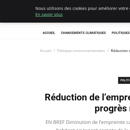
Nous utilisons des cookies pour améliorer votre 
Climategatecoun
En savoir plus
ACCUEIL
CHANGEMENTS CLIMATIQUES
POLITIQUE
Accueil
Politiques environnementales
Réduction d
POLIT
Réduction de l’empre
progrès 
EN BREF Diminution de l’empreinte c