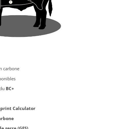
an carbone
ponibles
 du
BC+
print Calculator
carbone
de serre (GES)