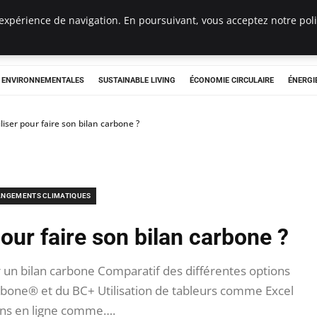
expérience de navigation. En poursuivant, vous acceptez notre polit
tryclub.com
S ENVIRONNEMENTALES
SUSTAINABLE LIVING
ÉCONOMIE CIRCULAIRE
ÉNERGI
iliser pour faire son bilan carbone ?
NGEMENTS CLIMATIQUES
pour faire son bilan carbone ?
r un bilan carbone Comparatif des différentes options
arbone® et du BC+ Utilisation de tableurs comme Excel
ons en ligne comme….