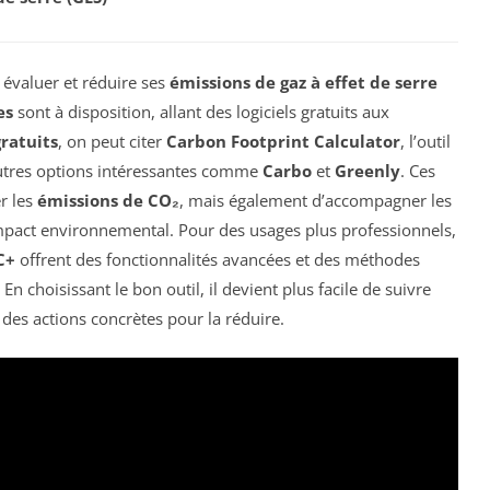
 évaluer et réduire ses
émissions de gaz à effet de serre
es
sont à disposition, allant des logiciels gratuits aux
gratuits
, on peut citer
Carbon Footprint Calculator
, l’outil
utres options intéressantes comme
Carbo
et
Greenly
. Ces
r les
émissions de CO₂
, mais également d’accompagner les
mpact environnemental. Pour des usages plus professionnels,
C+
offrent des fonctionnalités avancées et des méthodes
 choisissant le bon outil, il devient plus facile de suivre
des actions concrètes pour la réduire.