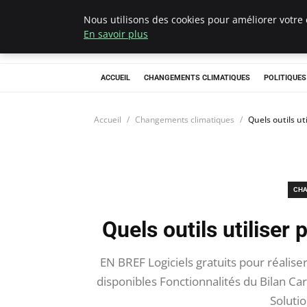
Nous utilisons des cookies pour améliorer votre 
Climategatecoun
En savoir plus
ACCUEIL
CHANGEMENTS CLIMATIQUES
POLITIQUE
Accueil
Changements climatiques
Quels outils ut
CHA
Quels outils utiliser 
EN BREF Logiciels gratuits pour réalise
disponibles Fonctionnalités du Bilan C
Soluti