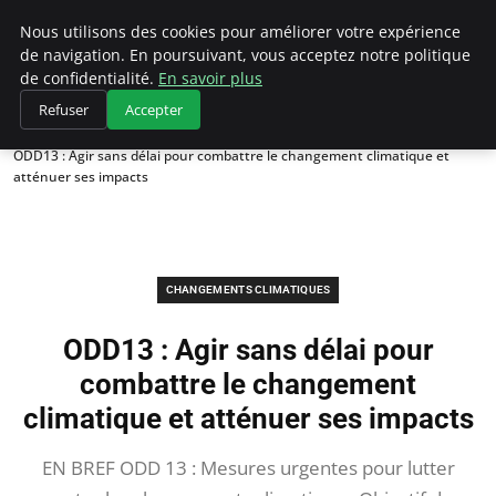
Climategatecountryclub.com
Nous utilisons des cookies pour améliorer votre expérience
de navigation. En poursuivant, vous acceptez notre politique
de confidentialité.
En savoir plus
Refuser
Accepter
Accueil
Changements climatiques
ODD13 : Agir sans délai pour combattre le changement climatique et
atténuer ses impacts
CHANGEMENTS CLIMATIQUES
ODD13 : Agir sans délai pour
combattre le changement
climatique et atténuer ses impacts
EN BREF ODD 13 : Mesures urgentes pour lutter