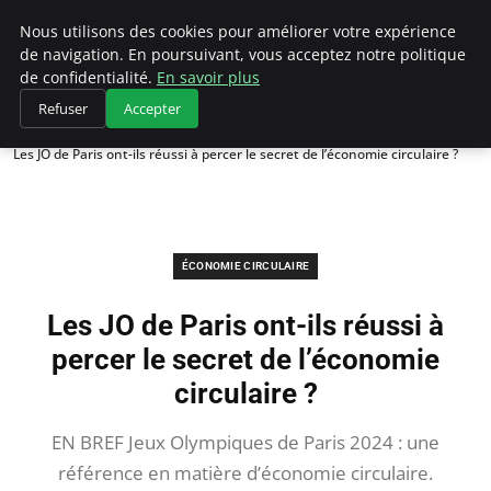
Climategatecountryclub.com
Nous utilisons des cookies pour améliorer votre expérience
de navigation. En poursuivant, vous acceptez notre politique
de confidentialité.
En savoir plus
Refuser
Accepter
Accueil
Économie circulaire
Les JO de Paris ont-ils réussi à percer le secret de l’économie circulaire ?
ÉCONOMIE CIRCULAIRE
Les JO de Paris ont-ils réussi à
percer le secret de l’économie
circulaire ?
EN BREF Jeux Olympiques de Paris 2024 : une
référence en matière d’économie circulaire.