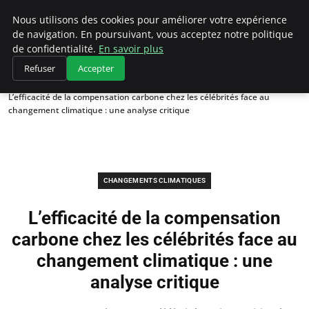
Climategatecountryclub.com
Nous utilisons des cookies pour améliorer votre expérience
de navigation. En poursuivant, vous acceptez notre politique
de confidentialité.
En savoir plus
Refuser
Accepter
Accueil
Changements climatiques
L’efficacité de la compensation carbone chez les célébrités face au
changement climatique : une analyse critique
CHANGEMENTS CLIMATIQUES
L’efficacité de la compensation
carbone chez les célébrités face au
changement climatique : une
analyse critique