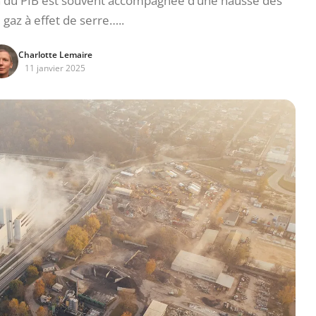
 du PIB est souvent accompagnée d’une hausse des
 gaz à effet de serre…..
Charlotte Lemaire
11 janvier 2025