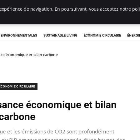
expérience de navigation. En poursuivant, vous acceptez notre polit
tryclub.com
S ENVIRONNEMENTALES
SUSTAINABLE LIVING
ÉCONOMIE CIRCULAIRE
ÉNERGI
ance économique et bilan carbone
ÉCONOMIE CIRCULAIRE
ssance économique et bilan
carbone
ue et les émissions de CO2 sont profondément