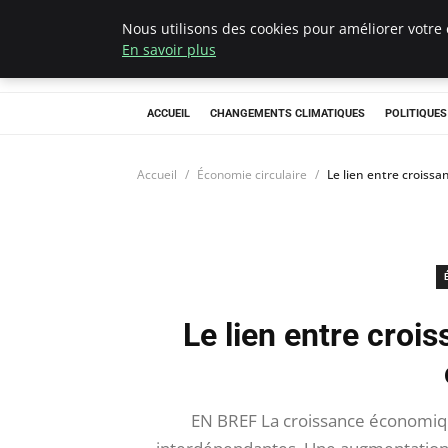
Nous utilisons des cookies pour améliorer votre 
Climategatecoun
En savoir plus
ACCUEIL
CHANGEMENTS CLIMATIQUES
POLITIQUE
Accueil
Économie circulaire
Le lien entre croiss
Le lien entre croi
EN BREF La croissance économiq