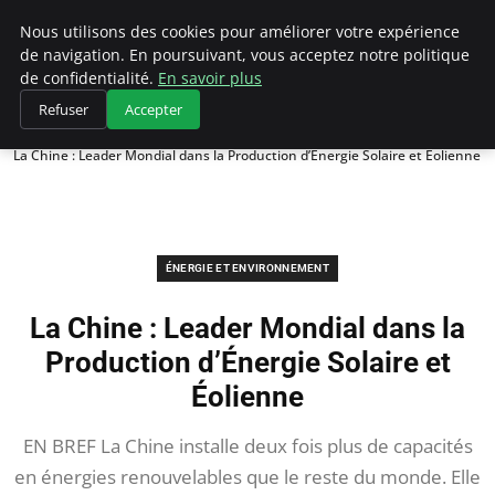
Climategatecountryclub.com
Nous utilisons des cookies pour améliorer votre expérience
de navigation. En poursuivant, vous acceptez notre politique
de confidentialité.
En savoir plus
Refuser
Accepter
Accueil
Énergie et environnement
La Chine : Leader Mondial dans la Production d’Énergie Solaire et Éolienne
ÉNERGIE ET ENVIRONNEMENT
La Chine : Leader Mondial dans la
Production d’Énergie Solaire et
Éolienne
EN BREF La Chine installe deux fois plus de capacités
en énergies renouvelables que le reste du monde. Elle