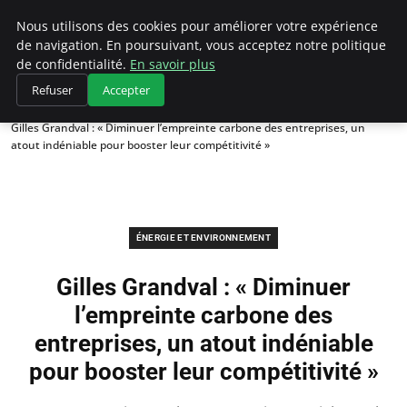
Climategatecountryclub.com
Nous utilisons des cookies pour améliorer votre expérience
de navigation. En poursuivant, vous acceptez notre politique
de confidentialité.
En savoir plus
Refuser
Accepter
Accueil
Énergie et environnement
Gilles Grandval : « Diminuer l’empreinte carbone des entreprises, un
atout indéniable pour booster leur compétitivité »
ÉNERGIE ET ENVIRONNEMENT
Gilles Grandval : « Diminuer
l’empreinte carbone des
entreprises, un atout indéniable
pour booster leur compétitivité »