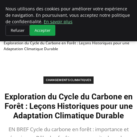
Climategatecountryclub.com
Nous utilisons des cookies pour améliorer votre expérience
de navigation. En poursuivant, vous acceptez notre politique
de confidentialité.
En savoir plus
Refuser
Accepter
Accueil
Changements climatiques
Exploration du Cycle du Carbone en Forêt : Leçons Historiques pour une
Adaptation Climatique Durable
CHANGEMENTS CLIMATIQUES
Exploration du Cycle du Carbone en
Forêt : Leçons Historiques pour une
Adaptation Climatique Durable
EN BREF Cycle du carbone en forêt : importance et