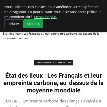
Climategatecountryclub.com
Nous utilisons des cookies pour améliorer votre expérience
de navigation. En poursuivant, vous acceptez notre politique
de confidentialité.
En savoir plus
Refuser
Accepter
Accueil
Changements climatiques
État des lieux : Les Français et leur empreinte carbone, au-dessus de la
moyenne mondiale
CHANGEMENTS CLIMATIQUES
État des lieux : Les Français et leur
empreinte carbone, au-dessus de la
moyenne mondiale
EN BREF Empreinte carbone des Français évaluée à