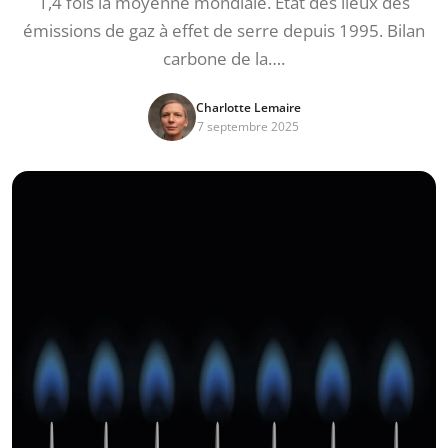
1,4 fois la moyenne mondiale. État des lieux des
émissions de gaz à effet de serre depuis 1995. Bilan
carbone de la….
Charlotte Lemaire
7 septembre 2025