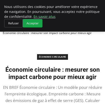
Climategatecountryclub.com
Nous utilisons des cookies pour améliorer votre expérience
de navigation. En poursuivant, vous acceptez notre politique
de confidentialité.
En savoir plus
Refuser
Accepter
Accueil
Économie circulaire
Économie circulaire : mesurer son impact carbone pour mieux agir
ÉCONOMIE CIRCULAIRE
Économie circulaire : mesurer son
impact carbone pour mieux agir
EN BREF Économie circulaire : Un modèle pour réduire
l’empreinte écologique. Empreinte carbone : Mesure
des émissions de gaz à effet de serre (GES). Calculer