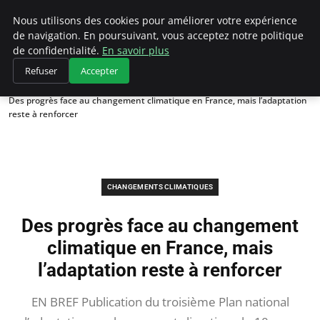
Climategatecountryclub.com
Nous utilisons des cookies pour améliorer votre expérience
de navigation. En poursuivant, vous acceptez notre politique
de confidentialité.
En savoir plus
Refuser
Accepter
Accueil
Changements climatiques
Des progrès face au changement climatique en France, mais l’adaptation
reste à renforcer
CHANGEMENTS CLIMATIQUES
Des progrès face au changement
climatique en France, mais
l’adaptation reste à renforcer
EN BREF Publication du troisième Plan national