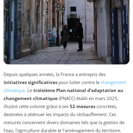
Depuis quelques années, la France a entrepris des
initiatives significatives
pour lutter contre le
changement
climatique
. Le
troisième Plan national d’adaptation au
changement climatique
(PNACC) établi en mars 2025,
illustre cette volonté grâce à ses
52 mesures
concrètes,
destinées à atténuer les impacts du réchauffement. Ces
mesures concernent divers domaines tels que la gestion de
l’eau, l’agriculture durable et l’aménagement du territoire.