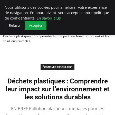
Climategatecountryclub.com
Nous utilisons des cookies pour améliorer votre expérience
de navigation. En poursuivant, vous acceptez notre politique
de confidentialité.
En savoir plus
Refuser
Accepter
Accueil
Économie circulaire
Déchets plastiques : Comprendre leur impact sur l’environnement et les
solutions durables
ÉCONOMIE CIRCULAIRE
Déchets plastiques : Comprendre
leur impact sur l’environnement et
les solutions durables
EN BREF Pollution plastique : menaces pour les