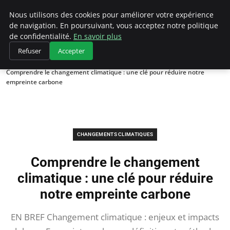
Climategatecountryclub.com
Nous utilisons des cookies pour améliorer votre expérience
de navigation. En poursuivant, vous acceptez notre politique
de confidentialité.
En savoir plus
Refuser
Accepter
Accueil
Changements climatiques
Comprendre le changement climatique : une clé pour réduire notre
empreinte carbone
CHANGEMENTS CLIMATIQUES
Comprendre le changement
climatique : une clé pour réduire
notre empreinte carbone
EN BREF Changement climatique : enjeux et impacts