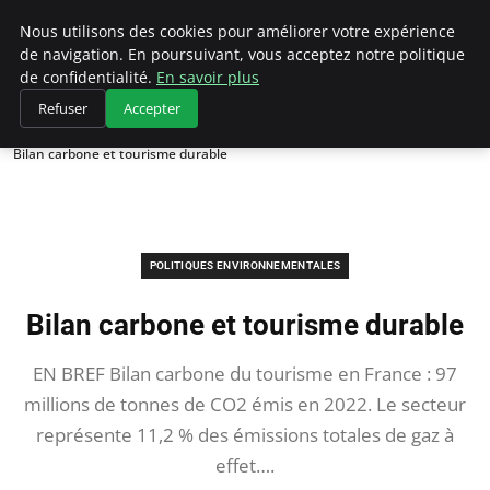
Climategatecountryclub.com
Nous utilisons des cookies pour améliorer votre expérience
de navigation. En poursuivant, vous acceptez notre politique
de confidentialité.
En savoir plus
Refuser
Accepter
Accueil
Politiques environnementales
Bilan carbone et tourisme durable
POLITIQUES ENVIRONNEMENTALES
Bilan carbone et tourisme durable
EN BREF Bilan carbone du tourisme en France : 97
millions de tonnes de CO2 émis en 2022. Le secteur
représente 11,2 % des émissions totales de gaz à
effet….