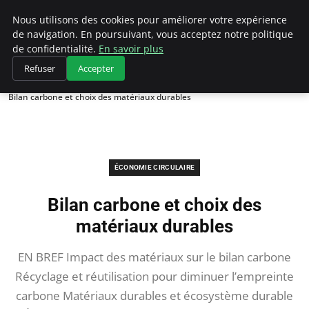
Climategatecountryclub.com
Nous utilisons des cookies pour améliorer votre expérience
de navigation. En poursuivant, vous acceptez notre politique
de confidentialité.
En savoir plus
Refuser
Accepter
Accueil
Économie circulaire
Bilan carbone et choix des matériaux durables
ÉCONOMIE CIRCULAIRE
Bilan carbone et choix des
matériaux durables
EN BREF Impact des matériaux sur le bilan carbone
Récyclage et réutilisation pour diminuer l’empreinte
carbone Matériaux durables et écosystème durable