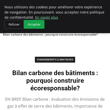
Climategatecountryclub.com
Nous utilisons des cookies pour améliorer votre expérience
de navigation. En poursuivant, vous acceptez notre politique
de confidentialité.
En savoir plus
Refuser
Accepter
Accueil
Changements climatiques
Bilan carbone des bâtiments : pourquoi construire écoresponsable?
CHANGEMENTS CLIMATIQUES
Bilan carbone des bâtiments :
pourquoi construire
écoresponsable?
EN BREF Bilan carbone : évaluation des émissions de
gaz à effet de serre des bâtiments. Importance de