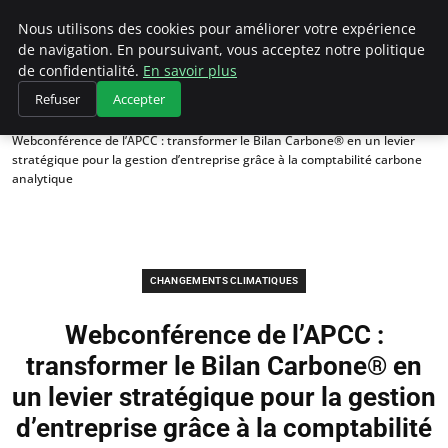
Climategatecountryclub.com
Nous utilisons des cookies pour améliorer votre expérience
de navigation. En poursuivant, vous acceptez notre politique
de confidentialité.
En savoir plus
Refuser
Accepter
Accueil
Changements climatiques
Webconférence de l’APCC : transformer le Bilan Carbone® en un levier
stratégique pour la gestion d’entreprise grâce à la comptabilité carbone
analytique
CHANGEMENTS CLIMATIQUES
Webconférence de l’APCC :
transformer le Bilan Carbone® en
un levier stratégique pour la gestion
d’entreprise grâce à la comptabilité