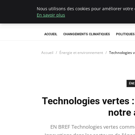
Nous utilisons des cookies pour améliorer votre 
Climategatecoun
En savoir plus
ACCUEIL
CHANGEMENTS CLIMATIQUES
POLITIQUE
Accueil
Énergie et environnement
Technologies v
ÉNE
Technologies vertes 
notre 
EN BREF Technologies vertes comme