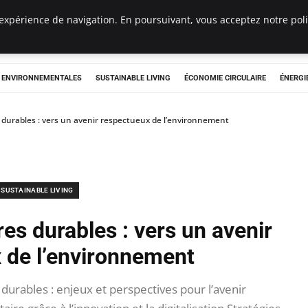
expérience de navigation. En poursuivant, vous acceptez notre polit
tryclub.com
S ENVIRONNEMENTALES
SUSTAINABLE LIVING
ÉCONOMIE CIRCULAIRE
ÉNERGI
durables : vers un avenir respectueux de l’environnement
SUSTAINABLE LIVING
es durables : vers un avenir
 de l’environnement
urables : enjeux et perspectives pour l’avenir