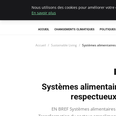
Nous utilisons des cookies pour améliorer votre 
Climategatecoun
En savoir plus
ACCUEIL
CHANGEMENTS CLIMATIQUES
POLITIQUE
Accueil
Sustainable Living
Systèmes alimentaires 
Systèmes alimentair
respectueux
EN BREF Systèmes alimentaires d