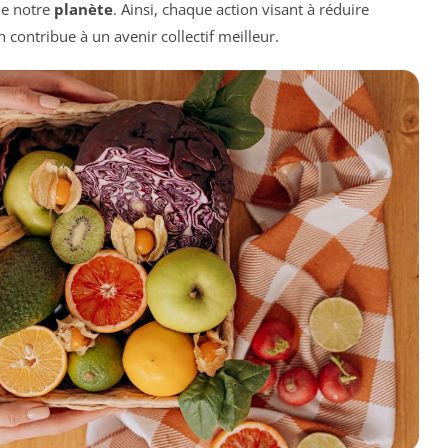
de notre
planète
. Ainsi, chaque action visant à réduire
 contribue à un avenir collectif meilleur.