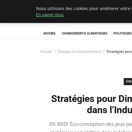
Nous utilisons des cookies pour améliorer votre 
Climategatecoun
En savoir plus
ACCUEIL
CHANGEMENTS CLIMATIQUES
POLITIQUE
Accueil
Énergie et environnement
Stratégies pou
ÉNE
Stratégies pour Di
dans l’Ind
EN BREF Éco-conception des jeux pou