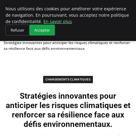
Climategatecountryclub.com
Nous utilisons des cookies pour améliorer votre expérience
de navigation. En poursuivant, vous acceptez notre politique
de confidentialité.
En savoir plus
Refuser
Accepter
Accueil
Changements climatiques
Stratégies innovantes pour anticiper les risques climatiques et renforcer
sa résilience face aux défis environnementaux.
CHANGEMENTS CLIMATIQUES
Stratégies innovantes pour
anticiper les risques climatiques et
renforcer sa résilience face aux
défis environnementaux.