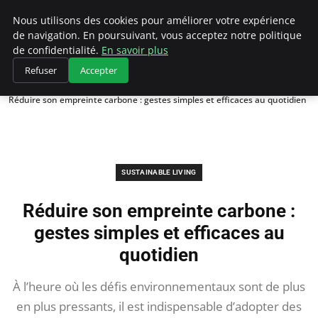
Climategatecountryclub.com
Nous utilisons des cookies pour améliorer votre expérience
de navigation. En poursuivant, vous acceptez notre politique
de confidentialité.
En savoir plus
Refuser
Accepter
Accueil
Sustainable Living
Réduire son empreinte carbone : gestes simples et efficaces au quotidien
SUSTAINABLE LIVING
Réduire son empreinte carbone :
gestes simples et efficaces au
quotidien
À l’heure où les défis environnementaux sont de plus
en plus pressants, il est indispensable d’adopter des