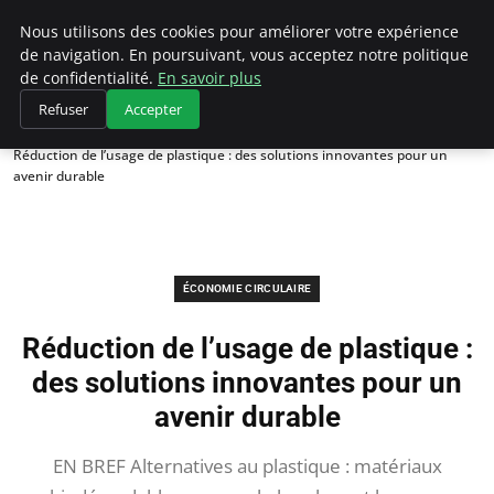
Climategatecountryclub.com
Nous utilisons des cookies pour améliorer votre expérience
de navigation. En poursuivant, vous acceptez notre politique
de confidentialité.
En savoir plus
Refuser
Accepter
Accueil
Économie circulaire
Réduction de l’usage de plastique : des solutions innovantes pour un
avenir durable
ÉCONOMIE CIRCULAIRE
Réduction de l’usage de plastique :
des solutions innovantes pour un
avenir durable
EN BREF Alternatives au plastique : matériaux