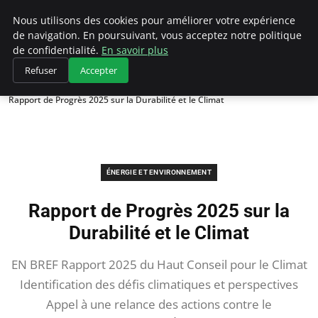
Climategatecountryclub.com
Nous utilisons des cookies pour améliorer votre expérience
de navigation. En poursuivant, vous acceptez notre politique
de confidentialité.
En savoir plus
Refuser
Accepter
Accueil
Énergie et environnement
Rapport de Progrès 2025 sur la Durabilité et le Climat
ÉNERGIE ET ENVIRONNEMENT
Rapport de Progrès 2025 sur la
Durabilité et le Climat
EN BREF Rapport 2025 du Haut Conseil pour le Climat
Identification des défis climatiques et perspectives
Appel à une relance des actions contre le