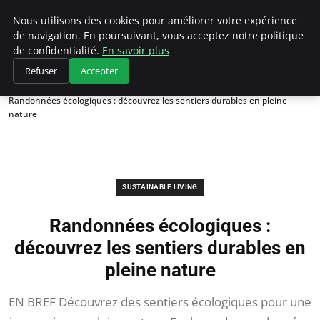
Climategatecountryclub.com
Nous utilisons des cookies pour améliorer votre expérience
de navigation. En poursuivant, vous acceptez notre politique
de confidentialité.
En savoir plus
Refuser
Accepter
Accueil
Sustainable Living
Randonnées écologiques : découvrez les sentiers durables en pleine
nature
SUSTAINABLE LIVING
Randonnées écologiques :
découvrez les sentiers durables en
pleine nature
EN BREF Découvrez des sentiers écologiques pour une