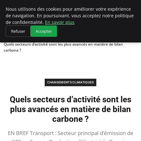
Climategatecountryclub.com
Nous utilisons des cookies pour améliorer votre expérience
de navigation. En poursuivant, vous acceptez notre politique
de confidentialité.
En savoir plus
Refuser
Accepter
Accueil
Changements climatiques
Quels secteurs d’activité sont les plus avancés en matière de bilan
carbone ?
CHANGEMENTS CLIMATIQUES
Quels secteurs d’activité sont les
plus avancés en matière de bilan
carbone ?
EN BREF Transport : Secteur principal d’émission de