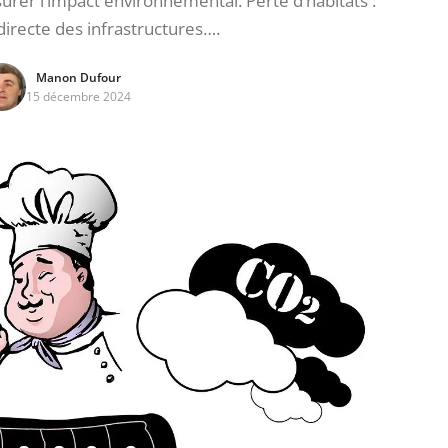
surer l’impact environnemental. Perte d’habitats :
irecte des infrastructures….
Manon Dufour
15 décembre 2024