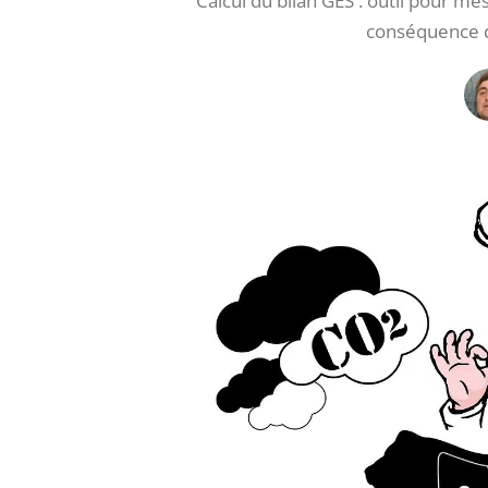
Calcul du bilan GES : outil pour me
conséquence d