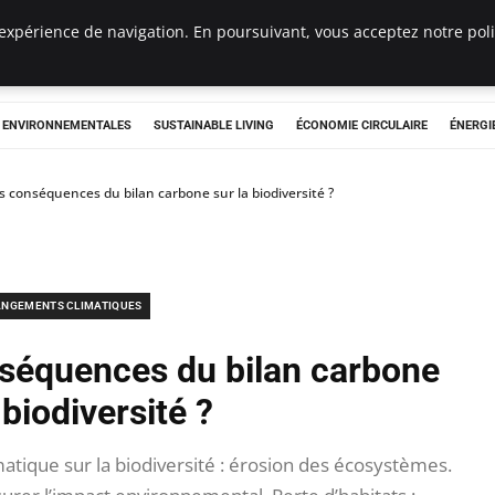
expérience de navigation. En poursuivant, vous acceptez notre polit
tryclub.com
S ENVIRONNEMENTALES
SUSTAINABLE LIVING
ÉCONOMIE CIRCULAIRE
ÉNERGI
s conséquences du bilan carbone sur la biodiversité ?
NGEMENTS CLIMATIQUES
nséquences du bilan carbone
 biodiversité ?
tique sur la biodiversité : érosion des écosystèmes.