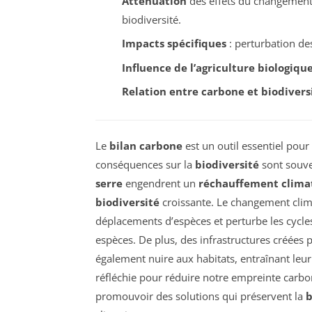
Atténuation
des effets du changement 
biodiversité.
Impacts spécifiques
: perturbation de
Influence de l’agriculture biologiqu
Relation entre carbone et biodivers
Le
bilan carbone
est un outil essentiel pour
conséquences sur la
biodiversité
sont souve
serre
engendrent un
réchauffement clima
biodiversité
croissante. Le changement clima
déplacements d’espèces et perturbe les cycles
espèces. De plus, des infrastructures créées
également nuire aux habitats, entraînant leur
réfléchie pour réduire notre empreinte carb
promouvoir des solutions qui préservent la
b