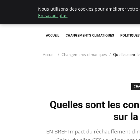
Nous utilisons des cookies pour améliorer votre 
Climategatecoun
En savoir plus
ACCUEIL
CHANGEMENTS CLIMATIQUES
POLITIQUE
Accueil
Changements climatiques
Quelles sont le
CHA
Quelles sont les co
sur la
EN BREF Impact du réchauffement clima