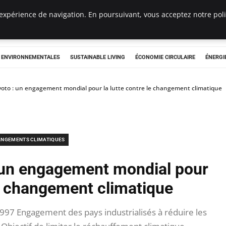
expérience de navigation. En poursuivant, vous acceptez notre polit
tryclub.com
S ENVIRONNEMENTALES
SUSTAINABLE LIVING
ÉCONOMIE CIRCULAIRE
ÉNERGI
yoto : un engagement mondial pour la lutte contre le changement climatique
NGEMENTS CLIMATIQUES
: un engagement mondial pour
le changement climatique
997 Engagement des pays industrialisés à réduire les