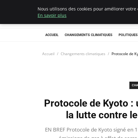
Nous utilisons des cookies pour améliorer votre 
Climategatecoun
En savoir plus
ACCUEIL
CHANGEMENTS CLIMATIQUES
POLITIQUE
Accueil
Changements climatiques
Protocole de K
CHA
Protocole de Kyoto 
la lutte contre 
EN BREF Protocole de Kyoto signé en 1