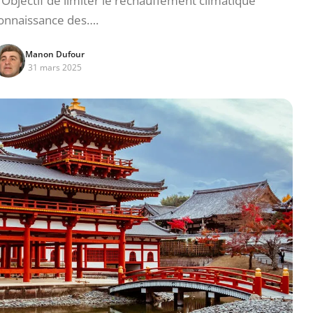
 Objectif de limiter le réchauffement climatique
onnaissance des….
Manon Dufour
31 mars 2025