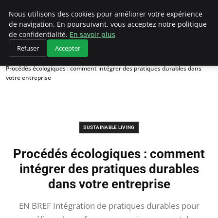
Climategatecountryclub.com
Nous utilisons des cookies pour améliorer votre expérience
de navigation. En poursuivant, vous acceptez notre politique
de confidentialité.
En savoir plus
Refuser
Accepter
Accueil
Sustainable Living
Procédés écologiques : comment intégrer des pratiques durables dans
votre entreprise
SUSTAINABLE LIVING
Procédés écologiques : comment
intégrer des pratiques durables
dans votre entreprise
EN BREF Intégration de pratiques durables pour