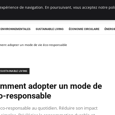
expérience de navigation. En poursuivant, vous acceptez notre polit
tryclub.com
S ENVIRONNEMENTALES
SUSTAINABLE LIVING
ÉCONOMIE CIRCULAIRE
ÉNERGI
ment adopter un mode de vie éco-responsable
SUSTAINABLE LIVING
Comment adopter un mode de
co-responsable
co-responsable au quotidien. Réduire son impact