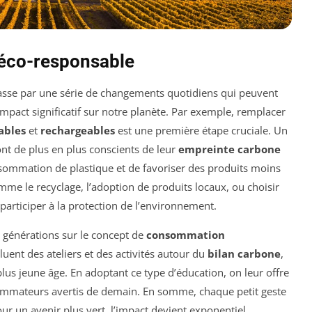
 éco-responsable
sse par une série de changements quotidiens qui peuvent
pact significatif sur notre planète. Par exemple, remplacer
ables
et
rechargeables
est une première étape cruciale. Un
ont de plus en plus conscients de leur
empreinte carbone
sommation de plastique et de favoriser des produits moins
mme le recyclage, l’adoption de produits locaux, ou choisir
participer à la protection de l’environnement.
s générations sur le concept de
consommation
ncluent des ateliers et des activités autour du
bilan carbone
,
plus jeune âge. En adoptant ce type d’éducation, on leur offre
sommateurs avertis de demain. En somme, chaque petit geste
r un avenir plus vert, l’impact devient exponentiel.