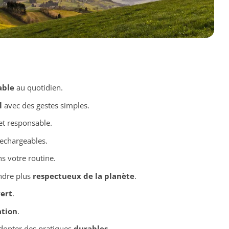
able
au quotidien.
l
avec des gestes simples.
t responsable.
echargeables.
s votre routine.
ndre plus
respectueux de la planète
.
ert
.
ation
.
adopter des pratiques
durables
.