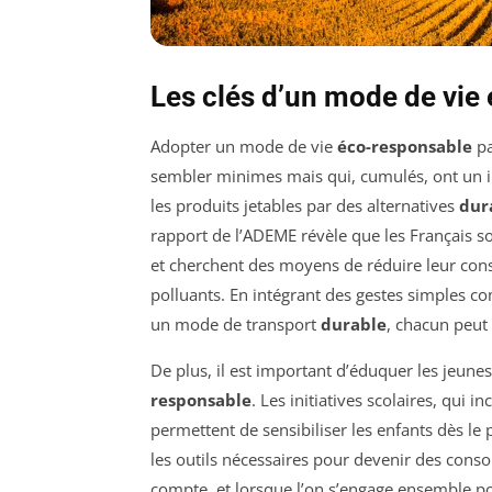
Les clés d’un mode de vie
Adopter un mode de vie
éco-responsable
pa
sembler minimes mais qui, cumulés, ont un im
les produits jetables par des alternatives
dur
rapport de l’ADEME révèle que les Français s
et cherchent des moyens de réduire leur con
polluants. En intégrant des gestes simples co
un mode de transport
durable
, chacun peut 
De plus, il est important d’éduquer les jeune
responsable
. Les initiatives scolaires, qui i
permettent de sensibiliser les enfants dès le 
les outils nécessaires pour devenir des con
compte, et lorsque l’on s’engage ensemble pou