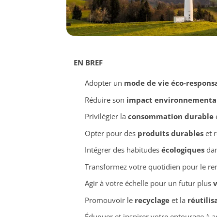
EN BREF
Adopter un
mode de vie éco-respons
Réduire son
impact environnementa
Privilégier la
consommation durable
e
Opter pour des
produits durables
et r
Intégrer des habitudes
écologiques
dan
Transformez votre quotidien pour le re
Agir à votre échelle pour un futur plus
v
Promouvoir le
recyclage
et la
réutilis
Éduquer et inspirer votre entourage à 