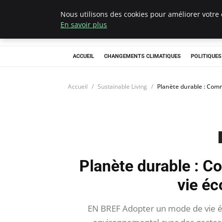
Nous utilisons des cookies pour améliorer votre 
Climategatecoun
En savoir plus
ACCUEIL
CHANGEMENTS CLIMATIQUES
POLITIQUE
Accueil
Sustainable Living
Planète durable : Com
Planète durable : 
vie é
EN BREF Adopter un mode de vie é