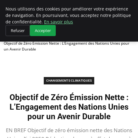
Climategatecountryclub.com
Nous utilisons des cookies pour améliorer votre expérience
de navigation. En poursuivant, vous acceptez notre politique
de confidentialité.
En savoir plus
Refuser
Accepter
Accueil
Changements climatiques
Objectif de Zéro Émission Nette : L’Engagement des Nations Unies pour
un Avenir Durable
CHANGEMENTS CLIMATIQUES
Objectif de Zéro Émission Nette :
L’Engagement des Nations Unies
pour un Avenir Durable
EN BREF Objectif de zéro émission nette des Nations