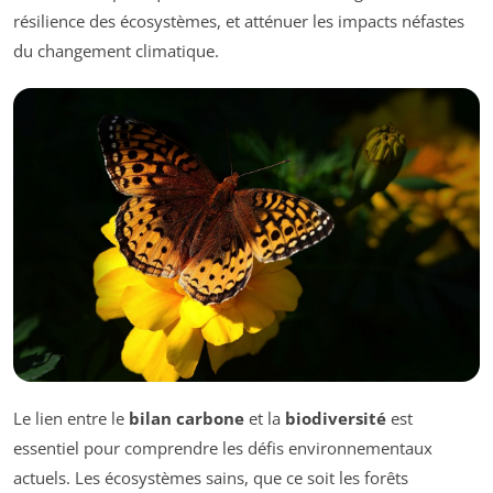
résilience des écosystèmes, et atténuer les impacts néfastes
du changement climatique.
Le lien entre le
bilan carbone
et la
biodiversité
est
essentiel pour comprendre les défis environnementaux
actuels. Les écosystèmes sains, que ce soit les forêts