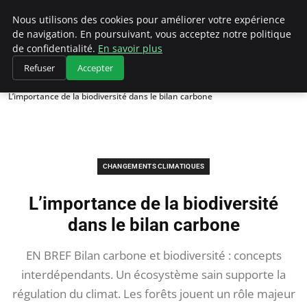
Climategatecountryclub.com
Nous utilisons des cookies pour améliorer votre expérience
de navigation. En poursuivant, vous acceptez notre politique
de confidentialité.
En savoir plus
Refuser
Accepter
Accueil
Changements climatiques
L’importance de la biodiversité dans le bilan carbone
CHANGEMENTS CLIMATIQUES
L’importance de la biodiversité
dans le bilan carbone
EN BREF Bilan carbone et biodiversité : concepts
interdépendants. Un écosystème sain supporte la
régulation du climat. Les forêts jouent un rôle majeur