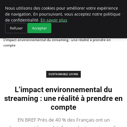
Climategatecountryclub.com
Nous utilisons des cookies pour améliorer votre expérience
de navigation. En poursuivant, vous acceptez notre politique
de confidentialité.
En savoir plus
Refuser
Accepter
Accueil
Sustainable Living
L’impact environnemental du streaming : une réalité à prendre en
compte
SUSTAINABLE LIVING
L’impact environnemental du
streaming : une réalité à prendre en
compte
EN BREF Près de 40 % des Français ont un