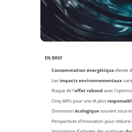
EN BREF
Consommation énergétique
élevée d
Les
impacts environnementaux
varie
Risque de l’
effet rebond
avec l’optimis
Cinq défis pour une IA plus
responsabl
Dimension
écologique
souvent sous-es
Perspectives d’innovation pour réduire l
Importance d’adopter des pratiques
du