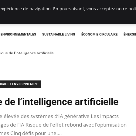
expérience de navigation. En poursuivant, vous acceptez notre polit
tryclub.com
S ENVIRONNEMENTALES
SUSTAINABLE LIVING
ÉCONOMIE CIRCULAIRE
ÉNERGI
que de l’intelligence artificielle
RGIE ET ENVIRONNEMENT
de l’intelligence artificielle
élevée des systèmes d’IA générative Les impacts
es de l’IA Risque de l’effet rebond avec l’optimisation
hmes Cinq défis pour une….