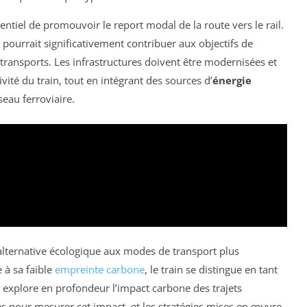
ssentiel de promouvoir le report modal de la route vers le rail.
pourrait significativement contribuer aux objectifs de
transports. Les infrastructures doivent être modernisées et
ivité du train, tout en intégrant des sources d’
énergie
eau ferroviaire.
alternative écologique aux modes de transport plus
e à sa faible
empreinte carbone
, le train se distingue en tant
le explore en profondeur l’impact carbone des trajets
ées pour mesurer cet impact, et les stratégies mises en œuvre