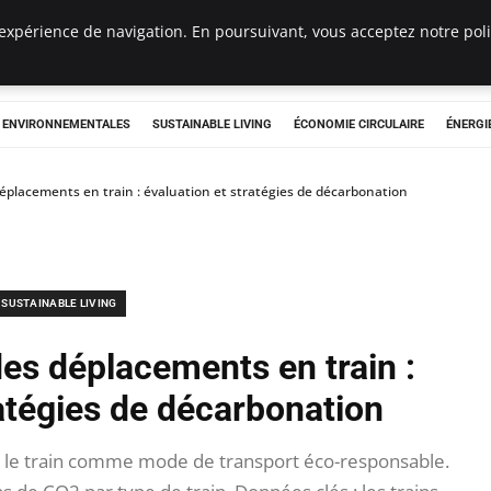
expérience de navigation. En poursuivant, vous acceptez notre polit
tryclub.com
S ENVIRONNEMENTALES
SUSTAINABLE LIVING
ÉCONOMIE CIRCULAIRE
ÉNERGI
éplacements en train : évaluation et stratégies de décarbonation
SUSTAINABLE LIVING
es déplacements en train :
ratégies de décarbonation
r le train comme mode de transport éco-responsable.