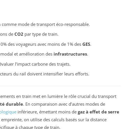
in comme mode de transport éco-responsable.
ions de
CO2
par type de train.
t 10% des voyageurs avec moins de 1% des
GES
.
 modal et amélioration des
infrastructures
.
évaluer l’impact carbone des trajets.
acteurs du rail doivent intensifier leurs efforts.
ements en train met en lumière le rôle crucial du transport
té durable
. En comparaison avec d’autres modes de
ologique
inférieure, émettant moins de
gaz à effet de serre
empreinte, on utilise des calculs basés sur la distance
cifique à chaque type de train.