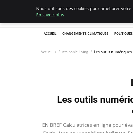
Nous utilisons des cookies pour améliorer votre 
Climategatecoun
En savoir plus
ACCUEIL
CHANGEMENTS CLIMATIQUES
POLITIQUE
Accueil
Sustainable Living
Les outils numériques 
Les outils numéri
EN BREF Calculatrices en ligne pour év