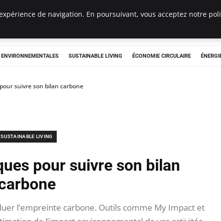
expérience de navigation. En poursuivant, vous acceptez notre polit
tryclub.com
S ENVIRONNEMENTALES
SUSTAINABLE LIVING
ÉCONOMIE CIRCULAIRE
ÉNERGI
pour suivre son bilan carbone
SUSTAINABLE LIVING
ques pour suivre son bilan
carbone
aluer l’empreinte carbone. Outils comme My Impact et