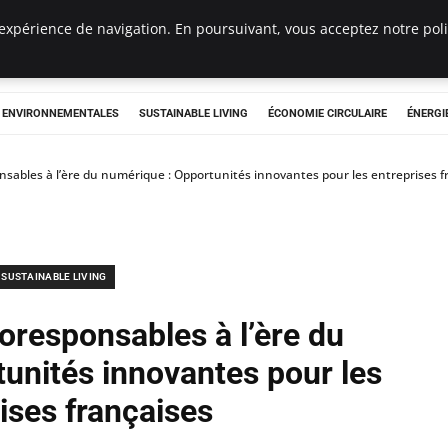
expérience de navigation. En poursuivant, vous acceptez notre polit
tryclub.com
S ENVIRONNEMENTALES
SUSTAINABLE LIVING
ÉCONOMIE CIRCULAIRE
ÉNERGI
sables à l’ère du numérique : Opportunités innovantes pour les entreprises f
SUSTAINABLE LIVING
oresponsables à l’ère du
unités innovantes pour les
ises françaises