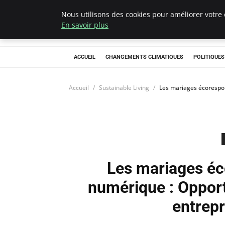
Nous utilisons des cookies pour améliorer votre 
Climategatecoun
En savoir plus
ACCUEIL
CHANGEMENTS CLIMATIQUES
POLITIQUE
Accueil
Sustainable Living
Les mariages écorespon
Les mariages éc
numérique : Opport
entrepr