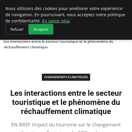
Climategatecountryclub.com
Nous utilisons des cookies pour améliorer votre expérience
de navigation. En poursuivant, vous acceptez notre politique
de confidentialité.
En savoir plus
Refuser
Accepter
Accueil
Changements climatiques
Les interactions entre le secteur touristique et le phénomène du
réchauffement climatique
CHANGEMENTS CLIMATIQUES
Les interactions entre le secteur
touristique et le phénomène du
réchauffement climatique
EN BREF Impact du tourisme sur le changement