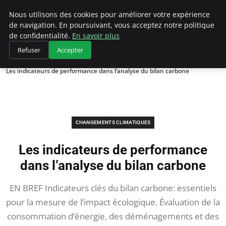
Climategatecountryclub.com
Nous utilisons des cookies pour améliorer votre expérience
de navigation. En poursuivant, vous acceptez notre politique
de confidentialité.
En savoir plus
Refuser
Accepter
Accueil
Changements climatiques
Les indicateurs de performance dans l’analyse du bilan carbone
CHANGEMENTS CLIMATIQUES
Les indicateurs de performance
dans l’analyse du bilan carbone
EN BREF Indicateurs clés du bilan carbone: essentiels
pour la mesure de l’impact écologique. Évaluation de la
consommation d’énergie, des déménagements et des