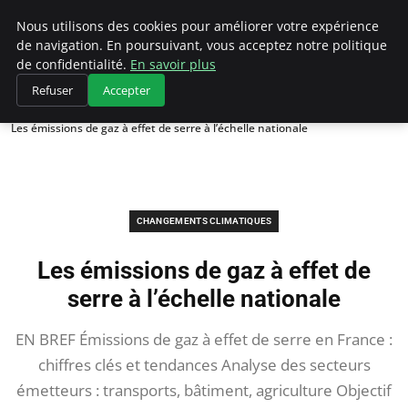
Climategatecountryclub.com
Nous utilisons des cookies pour améliorer votre expérience
de navigation. En poursuivant, vous acceptez notre politique
de confidentialité.
En savoir plus
Refuser
Accepter
Accueil
Changements climatiques
Les émissions de gaz à effet de serre à l’échelle nationale
CHANGEMENTS CLIMATIQUES
Les émissions de gaz à effet de
serre à l’échelle nationale
EN BREF Émissions de gaz à effet de serre en France :
chiffres clés et tendances Analyse des secteurs
émetteurs : transports, bâtiment, agriculture Objectif