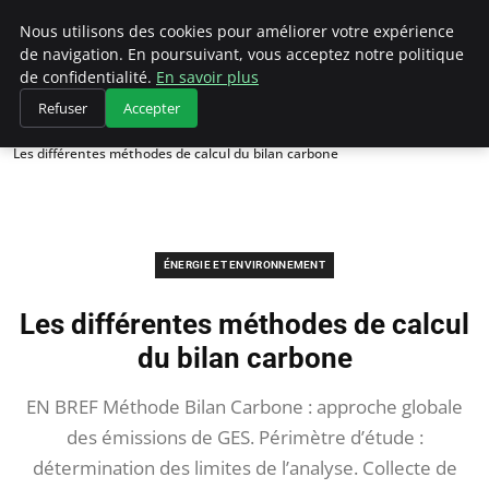
Climategatecountryclub.com
Nous utilisons des cookies pour améliorer votre expérience
de navigation. En poursuivant, vous acceptez notre politique
de confidentialité.
En savoir plus
Refuser
Accepter
Accueil
Énergie et environnement
Les différentes méthodes de calcul du bilan carbone
ÉNERGIE ET ENVIRONNEMENT
Les différentes méthodes de calcul
du bilan carbone
EN BREF Méthode Bilan Carbone : approche globale
des émissions de GES. Périmètre d’étude :
détermination des limites de l’analyse. Collecte de