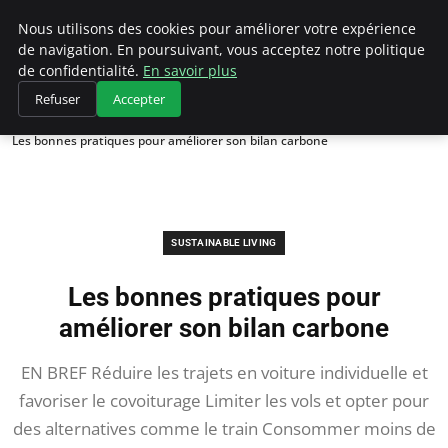
Climategatecountryclub.com
Nous utilisons des cookies pour améliorer votre expérience
de navigation. En poursuivant, vous acceptez notre politique
de confidentialité.
En savoir plus
Refuser
Accepter
Accueil
Sustainable Living
Les bonnes pratiques pour améliorer son bilan carbone
SUSTAINABLE LIVING
Les bonnes pratiques pour
améliorer son bilan carbone
EN BREF Réduire les trajets en voiture individuelle et
favoriser le covoiturage Limiter les vols et opter pour
des alternatives comme le train Consommer moins de