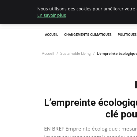
Nous utilisons des cookies pour améliorer votre 
Climategatecoun
En savoir plus
ACCUEIL
CHANGEMENTS CLIMATIQUES
POLITIQUE
Accueil
Sustainable Living
L’empreinte écologique
L’empreinte écologiq
clé pou
EN BREF Empreinte écologique : mesur