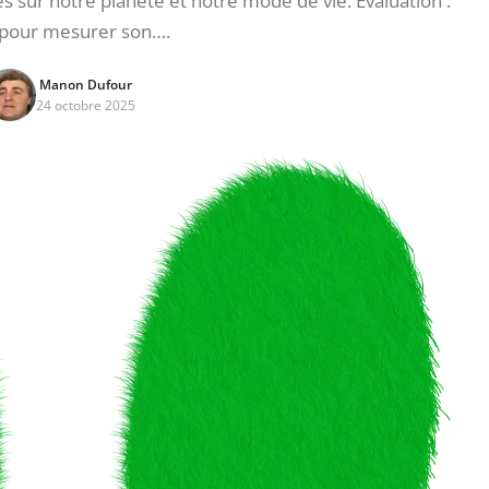
sur notre planète et notre mode de vie. Évaluation :
s pour mesurer son….
Manon Dufour
24 octobre 2025