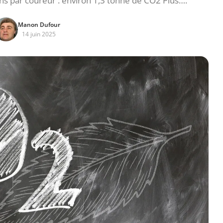
ns par coureur : environ 1,3 tonne de CO2 Plus….
Manon Dufour
14 juin 2025