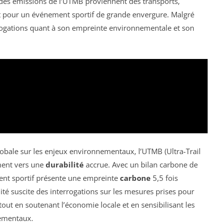
des émissions de l’UTMB proviennent des transports,
ct pour un événement sportif de grande envergure. Malgré
rrogations quant à son empreinte environnementale et son
lobale sur les enjeux environnementaux, l’UTMB (Ultra-Trail
ment vers une
durabilité
accrue. Avec un bilan carbone de
ent sportif présente une empreinte
carbone
5,5 fois
lité suscite des interrogations sur les mesures prises pour
 tout en soutenant l’économie locale et en sensibilisant les
nementaux.