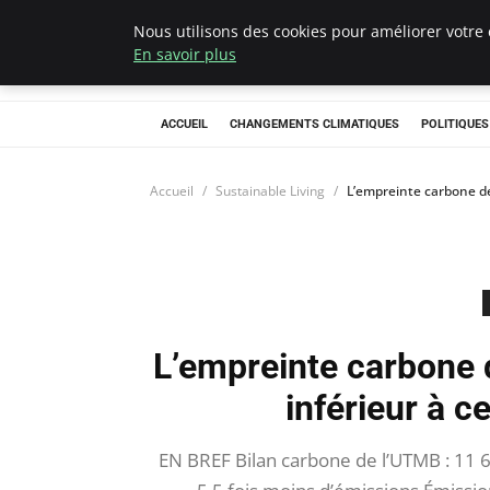
Nous utilisons des cookies pour améliorer votre 
Climategatecoun
En savoir plus
ACCUEIL
CHANGEMENTS CLIMATIQUES
POLITIQUE
Accueil
Sustainable Living
L’empreinte carbone de 
L’empreinte carbone d
inférieur à c
EN BREF Bilan carbone de l’UTMB : 11