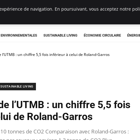
expérience de navigation. En poursuivant, vous acceptez notre polit
tryclub.com
S ENVIRONNEMENTALES
SUSTAINABLE LIVING
ÉCONOMIE CIRCULAIRE
ÉNERGI
l’UTMB : un chiffre 5,5 fois inférieur à celui de Roland-Garros
SUSTAINABLE LIVING
e l’UTMB : un chiffre 5,5 fois
elui de Roland-Garros
 610 tonnes de CO2 Comparaison avec Roland-Garros :