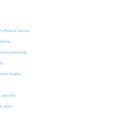
vs Roland-Garros
arbone
nvironnemental
es
ises locales
 sportifs
e sport