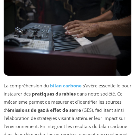
La compréhension du
bilan carbone
s’avère essentielle pour
instaurer des
pratiques durables
dans notre société. Ce
mécanisme permet de mesurer et d’identifier les sources
d’
émissions de gaz à effet de serre
(GES), facilitant ainsi
l’élaboration de stratégies visant à atténuer leur impact sur
l’environnement. En intégrant les résultats du bilan carbone
dans leur démarche, les entreprises peuvent non seulement